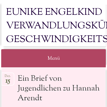
EUNIKE ENGELKIND
VERWANDLUNGSKÜN
GESCHWINDIGKEIT
Menü
Springe
Ein Brief von
Dez.
zum
15
Inhalt
Jugendlichen zu Hannah
Arendt