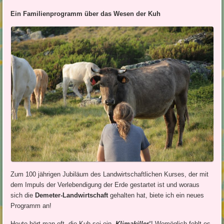
Ein Familienprogramm über das Wesen der Kuh
Zum 100 jährigen Jubiläum des Landwirtschaftlichen Kurses, der mit
dem Impuls der Verlebendigung der Erde gestartet ist und woraus
sich die
Demeter-Landwirtschaft
gehalten hat, biete ich ein neues
Programm an!
Heute hört man oft, die Kuh sei ein „
Klimakiller
“! Womöglich fehlt es