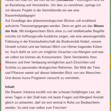
an Beziehung und Verständnis. Um dies zu versöhnen, springe ich
mit diesem Projekt in die Vermittlerrolle ein wie eine
Bauernhofpädagogin!
Auf Grundlage des phänomenologischen Blickes soll erzählend
aufsolche Theseneingegangen werden. Denn es geht um das
Wesen
der Kuh.
Mit kindgerechtem Blick ohne zu viel intellektueller Begriffe
möchte ich hoffnungsvolle Ausblicke zeigen, wie eine wesensgemäße
Fütterung in der Kreislaufwirtschaft die Biodiversität fördert, unsere
Umwelt schützt und wie heilsam Milch von Hörner tragenden Kühen
ist. Auch dreht es sich um mögliche Ursachen von Allergien und was
wir selbst tun können als Konsumenten. Denn Verständnis ihres
Wesens und ihrer Verdauung ermöglichen auch Einsichten und
Schritte zu passenden ökologischen Reformen. Die Welt der Tiere
und Pflanzen wartet auf diesen liebenden Blick von uns Menschen.
Und dieses kurze Programm versucht zu vermitteln.
Inhalt:
Die Bäuerin Johanna erzählt von der scheuen fünfjährigen Lea, die
eines Tages in den Stall kam mit lauter Fragen und Allergien! Anstatt
gleich zu antworten, darf sie erst einmal in Ruhe zur Beobachterin
werden. So wird man selbst zum Forscher!